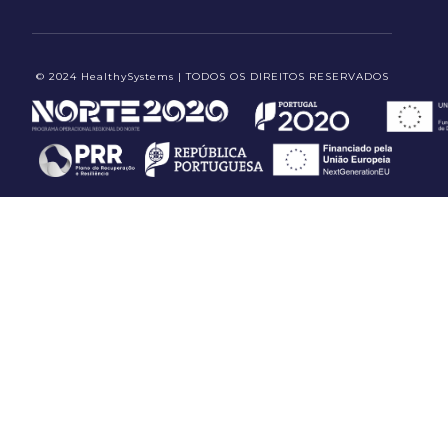
© 2024 HealthySystems | TODOS OS DIREITOS RESERVADOS