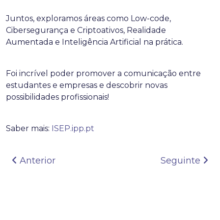
Juntos, exploramos áreas como Low-code,
Cibersegurança e Criptoativos, Realidade
Aumentada e Inteligência Artificial na prática.
Foi incrível poder promover a comunicação entre
estudantes e empresas e descobrir novas
possibilidades profissionais!
Saber mais:
ISEP.ipp.pt
Navegação de artigos
Anterior
Seguinte