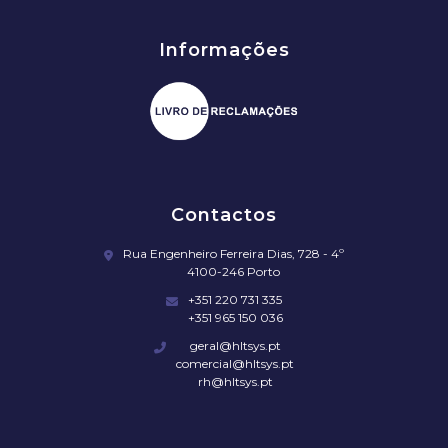
Informações
Contactos
Rua Engenheiro Ferreira Dias, 728 - 4º
4100-246 Porto
+351 220 731 335
+351 965 150 036
geral@hltsys.pt
comercial@hltsys.pt
rh@hltsys.pt