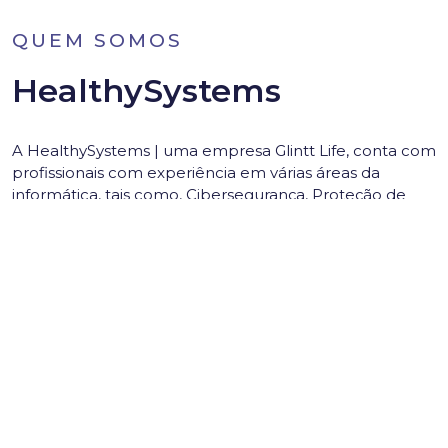
QUEM SOMOS
HealthySystems
A HealthySystems | uma empresa Glintt Life, conta com
profissionais com experiência em várias áreas da
informática, tais como, Cibersegurança, Proteção de
Dados, Integração de Sistemas de Informação na Saúde
(Profissionais certificados em Mirth), National Standards
Body (membros do IPQ), Certificação ISO 9001:2015,
ITIL® 2011 Foundations in IT Management e membros
da HL7 Portuguese Affiliate Chapter.
SAIBA MAIS