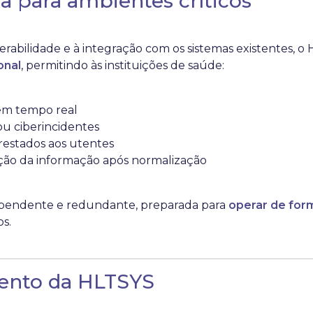
a para ambientes críticos
abilidade e à integração com os sistemas existentes, 
onal
, permitindo às instituições de saúde:
 em tempo real
ou ciberincidentes
restados aos utentes
ação da informação após normalização
ependente e redundante, preparada para
operar de for
s.
ento da HLTSYS