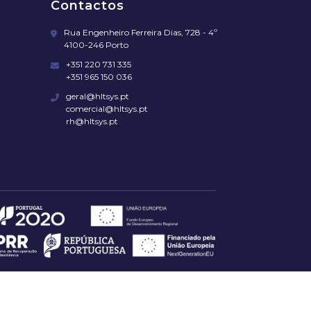
Contactos
Rua Engenheiro Ferreira Dias, 728 - 4º
4100-246 Porto
+351 220 731 335
+351 965 150 036
geral@hltsys.pt
comercial@hltsys.pt
rh@hltsys.pt