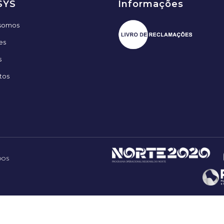
SYS
Informações
somos
es
s
tos
DOS