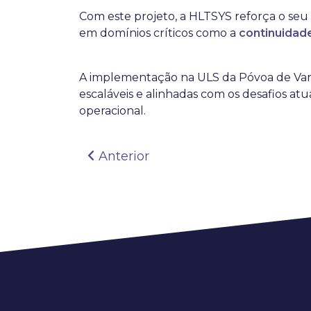
Com este projeto, a HLTSYS reforça o seu
em domínios críticos como a
continuidade
A implementação na ULS da Póvoa de Varzi
escaláveis e alinhadas com os desafios a
operacional.
Navegação de artig
Anterior