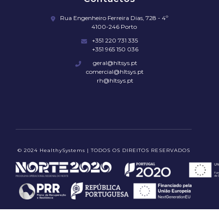
Rua Engenheiro Ferreira Dias, 728 - 4º
4100-246 Porto
+351 220 731 335
+351 965 150 036
geral@hltsys.pt
comercial@hltsys.pt
rh@hltsys.pt
© 2024 HealthySystems | TODOS OS DIREITOS RESERVADOS