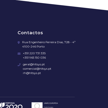
Contactos
Rua Engenheiro Ferreira Dias, 728 - 4º
4100-246 Porto
+351 220 731 335
+351 965 150 036
geral@hltsys.pt
comercial@hltsys.pt
rh@hltsys.pt