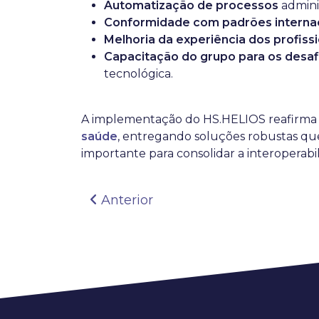
Automatização de processos
adminis
Conformidade com padrões interna
Melhoria da experiência dos profiss
Capacitação do grupo para os desaf
tecnológica.
A implementação do HS.HELIOS reafirma
saúde
, entregando soluções robustas qu
importante para consolidar a interoperab
Navegação de artig
Anterior