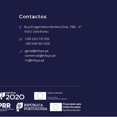
Contactos
Rua Engenheiro Ferreira Dias, 728 - 4º
4100-246 Porto
+351 220 731 335
+351 965 150 036
geral@hltsys.pt
comercial@hltsys.pt
rh@hltsys.pt