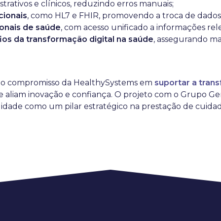
trativos e clínicos, reduzindo erros manuais;
cionais
, como HL7 e FHIR, promovendo a troca de dados
ionais de saúde
, com acesso unificado a informações rele
ios da transformação digital na saúde
, assegurando ma
 o compromisso da HealthySystems em
suportar a tran
e aliam inovação e confiança. O projeto com o Grupo G
ilidade como um pilar estratégico na prestação de cuida
os