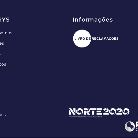
SYS
Informações
somos
es
s
tos
DOS