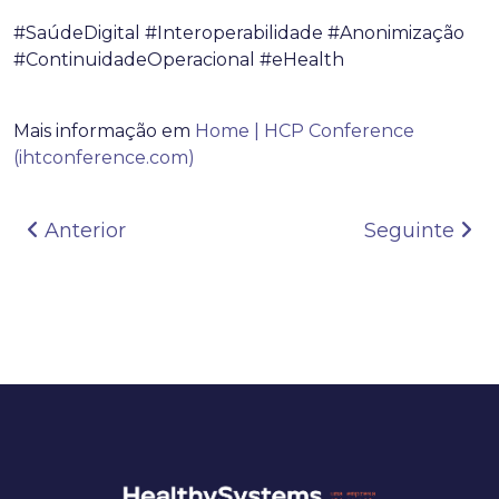
#SaúdeDigital
#Interoperabilidade
#Anonimização
#ContinuidadeOperacional
#eHealth
Mais informação em
Home | HC
P Conference
(ihtconference.com)
Navegação de artigos
Anterior
Seguinte