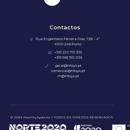
Contactos
Rua Engenheiro Ferreira Dias, 728 - 4º
4100-246 Porto
+351 220 731 335
+351 965 150 036
geral@hltsys.pt
comercial@hltsys.pt
rh@hltsys.pt
© 2024 HealthySystems | TODOS OS DIREITOS RESERVADOS