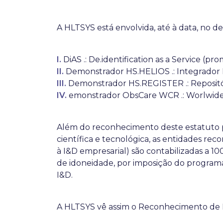
A HLTSYS está envolvida, até à data, no d
I.
DiAS .: De.identification as a Service (pro
II.
Demonstrador HS.HELIOS .: Integrador 
III.
Demonstrador HS.REGISTER .: Repositór
IV.
emonstrador ObsCare WCR .: Worlwide 
Além do reconhecimento deste estatuto pe
científica e tecnológica, as entidades re
à I&D empresarial) são contabilizadas a 1
de idoneidade, por imposição do programa
I&D.
A HLTSYS vê assim o Reconhecimento de I