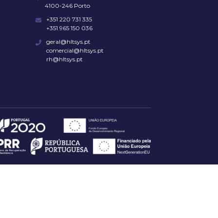
4100-246 Porto
+351 220 731 335
+351 965 150 036
geral@hltsys.pt
comercial@hltsys.pt
rh@hltsys.pt