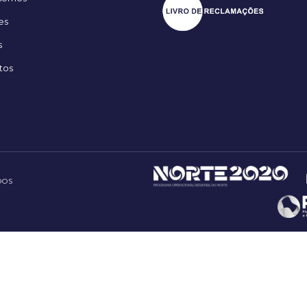
es
s
tos
DOS