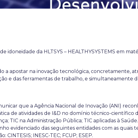
 de idoneidade da HLTSYS – HEALTHYSYSTEMS em matéri
do a apostar na inovação tecnológica, concretamente, at
ação e das ferramentas de trabalho, e simultaneamente 
unicar que a Agência Nacional de Inovação (ANI) recon
ática de atividades de I&D no domínio técnico-científico 
nça; TIC na Administração Pública; TIC aplicadas à Saúd
ho evidenciado das seguintes entidades com as quais t
são: CINTESIS; INESC-TEC; FCUP; ESEP.